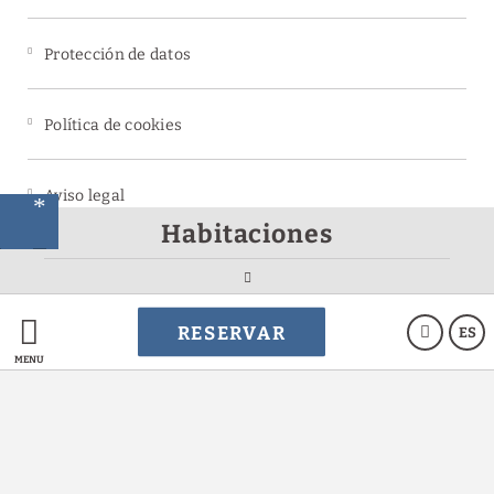
Protección de datos
Política de cookies
Aviso legal
n
Habitaciones
a
Powered by Keytel
RESERVAR
ES
Compra segura
MENÚ