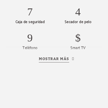
Caja de seguridad
Secador de pelo
Tres dias de arte en
Ferrara
Disfruta de dos noches de lujo en nuestra
habitación doble Elegance, donde el
alojamiento y el desayuno están incluidos.
¡DESCUBRE FERRARA CON NUESTRA OFERTA
Teléfono
Smart TV
ESPECIAL DE ESCAPADA!
MÁS INFORMACIÓN
MOSTRAR MÁS
RESERVAR
Hervidor de agua