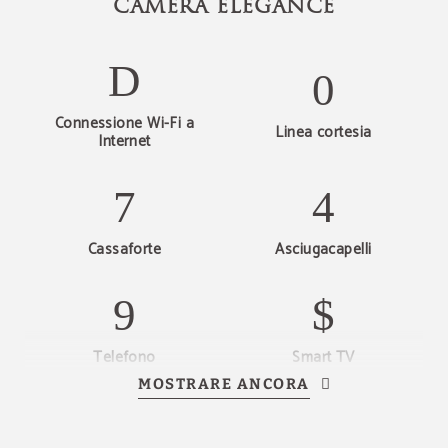
CAMERA ELEGANCE
Ferrara
Godetevi due notti di lusso nella nostra
camera doppia Elegance, dove il
pernottamento e la prima colazione sono
inclusi.
Connessione Wi-Fi a
INFORMAZIONI
Linea cortesia
Internet
PRENOTARE
Cassaforte
Asciugacapelli
Telefono
Smart TV
MOSTRARE ANCORA