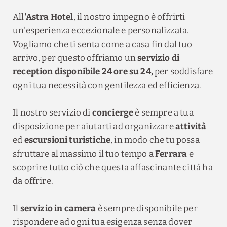
All
'Astra Hotel
, il nostro impegno è offrirti
un'esperienza eccezionale e personalizzata.
Vogliamo che ti senta come a casa fin dal tuo
arrivo, per questo offriamo un
servizio di
reception disponibile 24 ore su 24,
per soddisfare
ogni tua necessità con gentilezza ed efficienza.
Il nostro servizio di
concierge
è sempre a tua
disposizione per aiutarti ad organizzare
attività
ed
escursioni turistiche
, in modo che tu possa
sfruttare al massimo il tuo tempo a
Ferrara
e
scoprire tutto ciò che questa affascinante città ha
da offrire.
Il
servizio in camera
è sempre disponibile per
rispondere ad ogni tua esigenza
senza dover