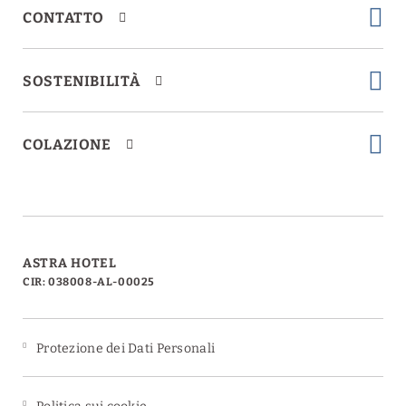
CONTATTO
Servizio per banchetti e
SOSTENIBILITÀ
Servizio in camera
celebrazioni
COLAZIONE
Alimenti senza glutine
Navetta per l'aeroporto
ASTRA HOTEL
CIR: 038008-AL-00025
Informazioni turistiche
Protezione dei Dati Personali