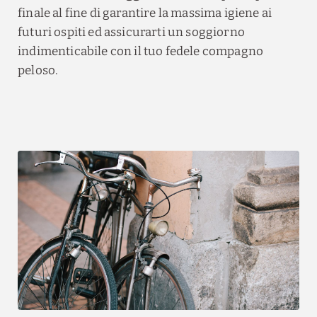
finale al fine di garantire la massima igiene ai
futuri ospiti ed assicurarti un soggiorno
indimenticabile con il tuo fedele compagno
peloso.
Tre giorni d’arte a
Ferrara
Godetevi due notti di lusso nella nostra
camera doppia Elegance, dove il
pernottamento e la prima colazione sono
inclusi.
INFORMAZIONI
PRENOTARE