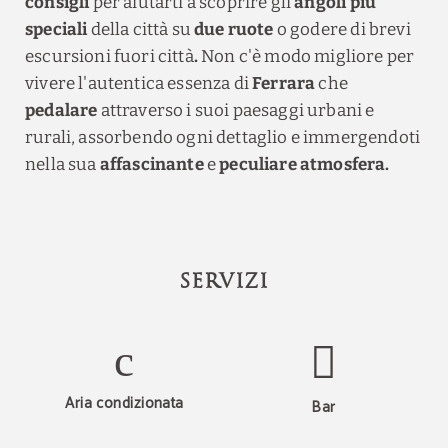
consigli
per aiutarti a scoprire gli
angoli più
speciali
della città su
due ruote
o godere di brevi
escursioni fuori città
.
Non c'è modo migliore per
vivere l'autentica essenza di
Ferrara
che
pedalare
attraverso i suoi paesaggi urbani e
rurali, assorbendo ogni dettaglio e immergendoti
nella sua
affascinante
e
peculiare atmosfera.
SERVIZI
Aria condizionata
Bar