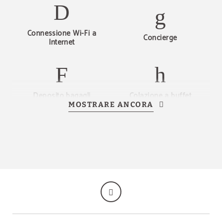
Connessione Wi-Fi a
Concierge
Internet
Deposito bagagli
Colazione a buffet
MOSTRARE ANCORA
Parcheggio coperto
Ricezione 24 ore
Ristorante
Sale per eventi