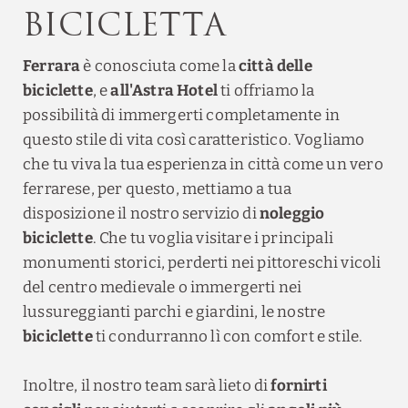
Bicicletta
Ferrara
è conosciuta come la
città delle
biciclette
, e
all'Astra Hotel
ti offriamo la
possibilità di immergerti completamente in
questo stile di vita così caratteristico. Vogliamo
che tu viva la tua esperienza in città come un vero
ferrarese, per questo, mettiamo a tua
disposizione il nostro servizio di
noleggio
biciclette
. Che tu voglia visitare i principali
monumenti storici, perderti nei pittoreschi vicoli
del centro medievale o immergerti nei
lussureggianti parchi e giardini, le nostre
biciclette
ti condurranno lì con comfort e stile.
Inoltre, il nostro team sarà lieto di
fornirti