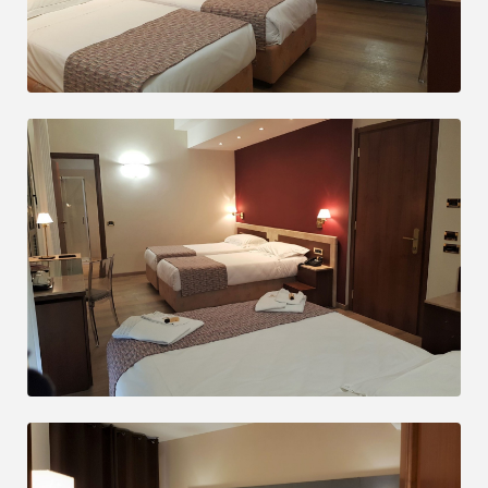
Tre giorni d’arte a
Ferrara
Godetevi due notti di lusso nella nostra
camera doppia Elegance, dove il
pernottamento e la prima colazione sono
inclusi.
INFORMAZIONI
PRENOTARE