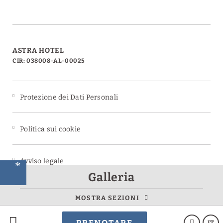
ASTRA HOTEL
CIR: 038008-AL-00025
Protezione dei Dati Personali
Politica sui cookie
Avviso legale
a
Galleria
a
MOSTRA SEZIONI
Powered by Keytel
IT